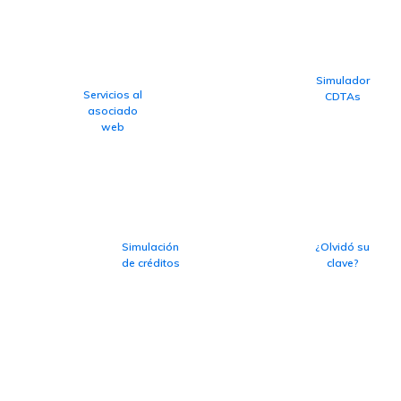
Simulador
Servicios al
CDTAs
asociado
web
Simulación
¿Olvidó su
de créditos
clave?