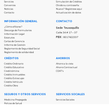
‍Servicios
Simulación de Créditos
‍Convenios
Olvido su contraseña
‍Noticias
Nuevo? Regístrese aquí
‍Contacto
Actualización de datos
INFORMACIÓN GENERAL
CONTACTO
¿Cómo afiliarse?
Sede Teusaquillo
Descarga de Formularios
Calle 34 # 17 – 37
Información Legal
PBX :
6017422337
Estatutos
Cartas de Gerencia
Informe de Gestión
Reglamento de Seguridad Social
Reglamento de solidaridad
CRÉDITOS
AHORROS
‍Crédito Ordinario
‍Ahorro a la vista
‍Crédito Educativo
‍Ahorro Contractual
‍Credinómina
CDAT's
‍Crédito Inmuebles
‍Crédito Extracupo
‍Crédito Vehículo
Crédito Obra
SEGUROS Y OTROS SERVICIOS
SERVICIOS SOCIALES
‍Medicina Prepagada
‍Servicios Sociales
‍Polizas de Salud
‍Servicios Médicos Domiciliarios