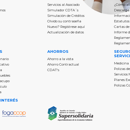
Servicios al Asociado
¿Cómo afi
mos
Simulador CDTA´s
Descarga 
Simulación de Créditos
Informaci
Olvido su contraseña
Estatutos
Nuevo? Regístrese aquí
Cartas de
Actualización de datos
Informe d
Reglament
Reglament
S
AHORROS
SEGUR
SERVIC
inario
‍Ahorro a la vista
‍Medicina
cativo
‍Ahorro Contractual
‍Polizas d
na
CDAT's
‍Servicios
muebles
‍Planes Ex
racupo
‍Polizas C
ículo
a
 INTERÉS