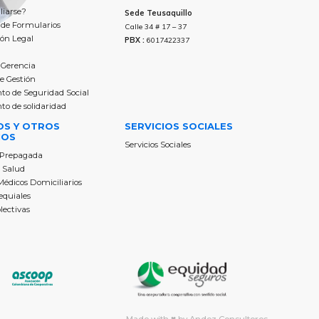
liarse?
Sede Teusaquillo
de Formularios
Calle 34 # 17 – 37
ón Legal
PBX :
6017422337
 Gerencia
e Gestión
o de Seguridad Social
o de solidaridad
OS Y OTROS
SERVICIOS SOCIALES
IOS
‍Servicios Sociales
 Prepagada
e Salud
 Médicos Domiciliarios
equiales
olectivas