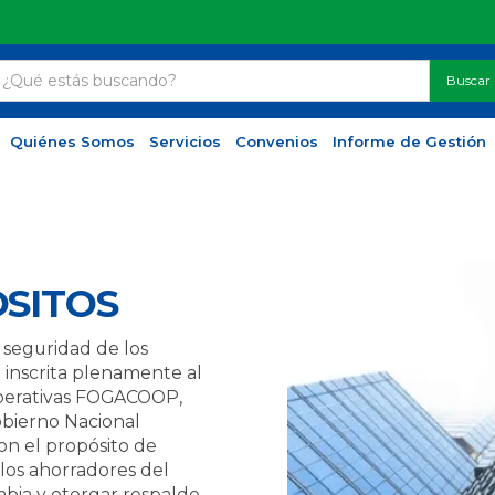
Quiénes Somos
Servicios
Convenios
Informe de Gestión
SITOS
 seguridad de los
 inscrita plenamente al
perativas FOGACOOP,
obierno Nacional
on el propósito de
los ahorradores del
mbia y otorgar respaldo